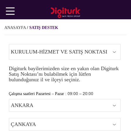
Ana
içeriğe
geç
/
ANASAYFA
SATIŞ DESTEK
TEKNİK
KONULAR
FATURA
Digiturk bayilerimizden size en yakın olan Digiturk
Satış Noktası’nı bulabilmek için lütfen
bulunduğunuz il ve ilçeyi seçiniz.
ÜYELİK
09:00 – 20:00
Çalışma saatleri Pazartesi – Pazar :
İŞLEMLERİ
beIN