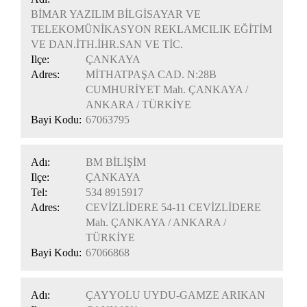
BİMAR YAZILIM BİLGİSAYAR VE
TELEKOMÜNİKASYON REKLAMCILIK EĞİTİM
VE DAN.İTH.İHR.SAN VE TİC.
Ilçe:
ÇANKAYA
Adres:
MİTHATPAŞA CAD. N:28B
CUMHURİYET Mah. ÇANKAYA /
ANKARA / TÜRKİYE
Bayi Kodu:
67063795
Adı:
BM BİLİŞİM
Ilçe:
ÇANKAYA
Tel:
534 8915917
Adres:
CEVİZLİDERE 54-11 CEVİZLİDERE
Mah. ÇANKAYA / ANKARA /
TÜRKİYE
Bayi Kodu:
67066868
Adı:
ÇAYYOLU UYDU-GAMZE ARIKAN