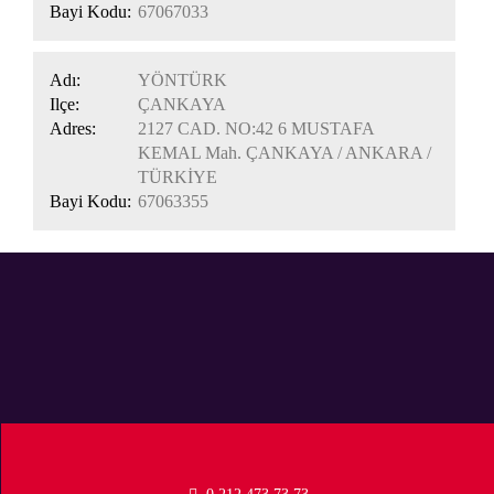
Bayi Kodu:
67067033
Adı:
YÖNTÜRK
Ilçe:
ÇANKAYA
Adres:
2127 CAD. NO:42 6 MUSTAFA
KEMAL Mah. ÇANKAYA / ANKARA /
TÜRKİYE
Bayi Kodu:
67063355
Digiturk
Digiturk
Digiturk
Facebook
destek
google
sayfası
twitter
plus
Digiturk
Digiturk
Digiturk
Digiturk
Digiturk
sayfası
sayfası
youtube
pinteresr
linked
vine
instagram
sayfası
sayfası
sayfası
sayfası
sayfası
Digiturk bir beIN MEDIA GROUP kuruluşudur.