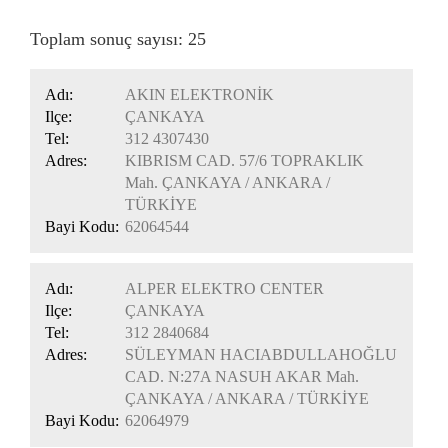
CONNECT
Toplam sonuç sayısı: 25
ONLINE
Adı:
AKIN ELEKTRONİK
Ilçe:
ÇANKAYA
İŞLEMLER
Tel:
312 4307430
Adres:
KIBRISM CAD. 57/6 TOPRAKLIK
Mah. ÇANKAYA / ANKARA /
TÜRKİYE
Bayi Kodu:
62064544
Adı:
ALPER ELEKTRO CENTER
Ilçe:
ÇANKAYA
Tel:
312 2840684
Adres:
SÜLEYMAN HACIABDULLAHOĞLU
CAD. N:27A NASUH AKAR Mah.
ÇANKAYA / ANKARA / TÜRKİYE
Bayi Kodu:
62064979