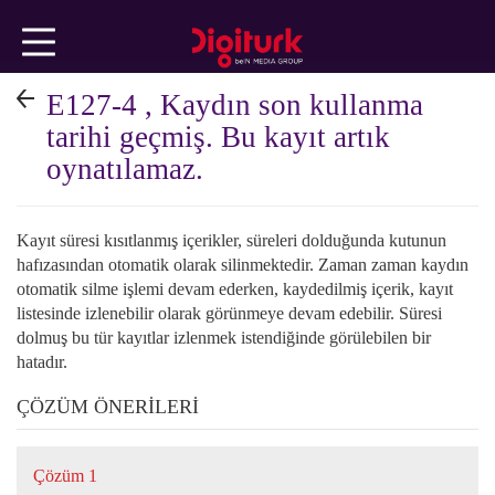
Ana
içeriğe
geç
E127-4 , Kaydın son kullanma
TEKNİK
tarihi geçmiş. Bu kayıt artık
oynatılamaz.
KONULAR
Kayıt süresi kısıtlanmış içerikler, süreleri dolduğunda kutunun
FATURA
hafızasından otomatik olarak silinmektedir. Zaman zaman kaydın
otomatik silme işlemi devam ederken, kaydedilmiş içerik, kayıt
ÜYELİK
listesinde izlenebilir olarak görünmeye devam edebilir. Süresi
dolmuş bu tür kayıtlar izlenmek istendiğinde görülebilen bir
hatadır.
İŞLEMLERİ
ÇÖZÜM ÖNERİLERİ
beIN
Çözüm 1