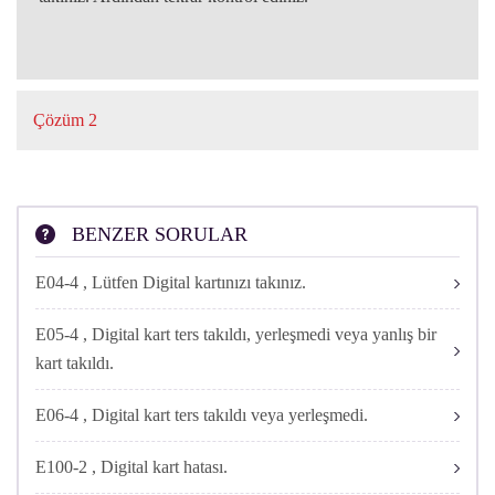
CONNECT
ONLINE
Çözüm 2
İŞLEMLER
Sorun devam ediyor ise kayıt özelliğini kullanmak için gerekli
olan aboneliğiniz sonlanmış olabilir. Üyelik bilgilerinizi kontrol
etmek için online işlemler sayfasına
buradan
ulaşabilirsiniz veya
BENZER SORULAR
Digiturk Müşteri Hizmetlerini arayabilirsiniz.
E04-4 , Lütfen Digital kartınızı takınız.
E05-4 , Digital kart ters takıldı, yerleşmedi veya yanlış bir
kart takıldı.
E06-4 , Digital kart ters takıldı veya yerleşmedi.
E100-2 , Digital kart hatası.