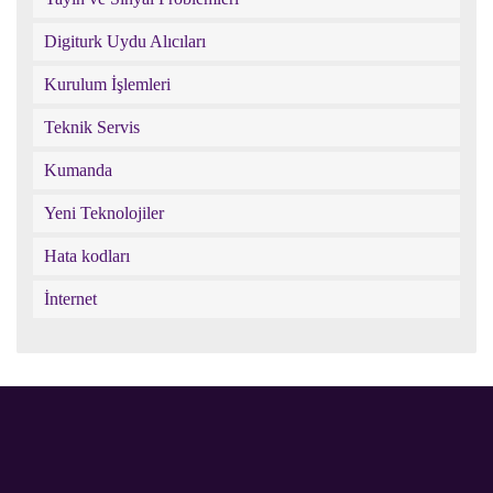
Digiturk Uydu Alıcıları
Kurulum İşlemleri
Teknik Servis
Kumanda
Yeni Teknolojiler
Hata kodları
İnternet
Digiturk
Digiturk
Digiturk
Facebook
destek
google
sayfası
twitter
plus
Digiturk
Digiturk
Digiturk
Digiturk
Digiturk