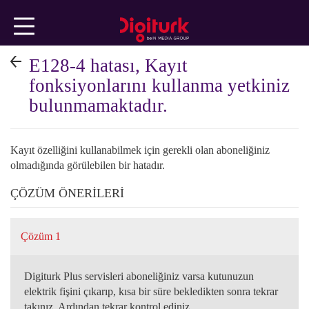
Ana
içeriğe
geç
E128-4 hatası, Kayıt
TEKNİK
fonksiyonlarını kullanma yetkiniz
bulunmamaktadır.
KONULAR
Kayıt özelliğini kullanabilmek için gerekli olan aboneliğiniz
FATURA
olmadığında görülebilen bir hatadır.
ÇÖZÜM ÖNERİLERİ
ÜYELİK
İŞLEMLERİ
Çözüm 1
Digiturk Plus servisleri aboneliğiniz varsa kutunuzun
beIN
elektrik fişini çıkarıp, kısa bir süre bekledikten sonra tekrar
takınız. Ardından tekrar kontrol ediniz.