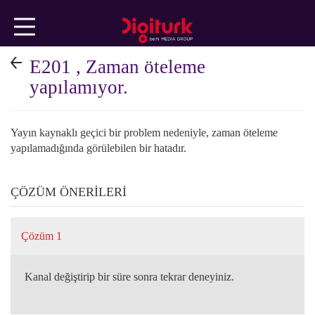
Ana
içeriğe
geç
E201 , Zaman öteleme
TEKNİK
yapılamıyor.
KONULAR
Yayın kaynaklı geçici bir problem nedeniyle, zaman öteleme
yapılamadığında görülebilen bir hatadır.
FATURA
ÇÖZÜM ÖNERİLERİ
ÜYELİK
Çözüm 1
İŞLEMLERİ
Kanal değiştirip bir süre sonra tekrar deneyiniz.
beIN