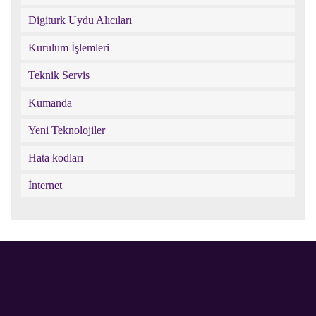
Digiturk Uydu Alıcıları
Kurulum İşlemleri
Teknik Servis
Kumanda
Yeni Teknolojiler
Hata kodları
İnternet
Digiturk
Digiturk
Digiturk
Facebook
destek
google
sayfası
twitter
plus
Digiturk
Digiturk
Digiturk
Digiturk
Digiturk
sayfası
sayfası
youtube