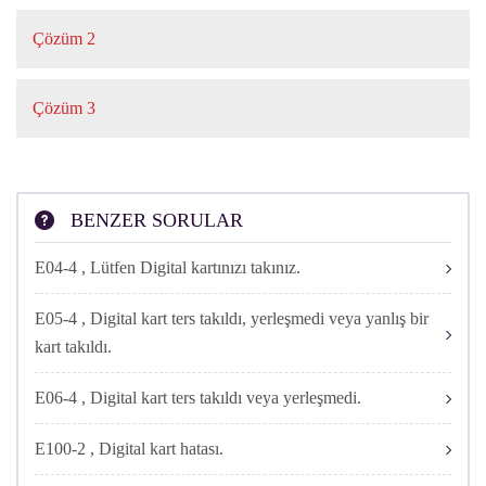
CONNECT
Çözüm 2
Daha önce problem yaşamadığınız bir kanal için bu hatayı
ONLINE
alıyorsanız kutunuzun elektrik fişini çıkarıp takınız. Ardından
Çözüm 3
tekrar kontrol ediniz.
İŞLEMLER
Tüm işlemler yapılmasına rağmen sorun hala çözülmedi ise 0 212
473 73 73 Digiturk Müşteri Hizmetlerine ulaşarak teknik destek
talep ediniz.
BENZER SORULAR
E04-4 , Lütfen Digital kartınızı takınız.
E05-4 , Digital kart ters takıldı, yerleşmedi veya yanlış bir
kart takıldı.
E06-4 , Digital kart ters takıldı veya yerleşmedi.
E100-2 , Digital kart hatası.