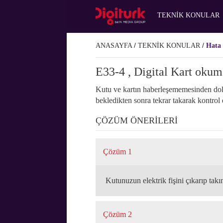
Ana
içeriğe
TEKNİK KONULAR
geç
/
/
ANASAYFA
TEKNİK KONULAR
Hata 
E33-4 , Digital Kart okum
Kutu ve kartın haberleşememesinden dolayı
bekledikten sonra tekrar takarak kontrol 
ÇÖZÜM ÖNERİLERİ
Çözüm 1
Kutunuzun elektrik fişini çıkarıp takı
Çözüm 2