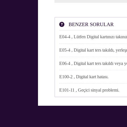
Tüm işlemler yapılmasına rağmen sorun ç
teknik servis için
tıklayınız
.
BENZER SORULAR
E04-4 , Lütfen Digital kartınızı takını
E05-4 , Digital kart ters takıldı, yerle
E06-4 , Digital kart ters takıldı veya 
E100-2 , Digital kart hatası.
E101-11 , Geçici sinyal problemi.
Digiturk
Facebo