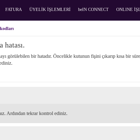
FATURA
ÜYELİK İŞLEMLERİ
beIN CONNECT
ONLINE İ
kodları
a hatası.
 görülebilen bir hatadır. Öncelikle kutunun fişini çıkarıp kısa bir sür
ediniz.
nız. Ardından tekrar kontrol ediniz.