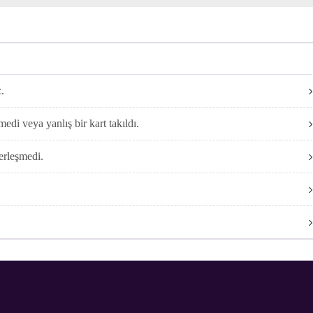
özülmedi ise bölgenizdeki teknik servisinize başvurunuz. Size en yakı
z.
şmedi veya yanlış bir kart takıldı.
yerleşmedi.
Digiturk
Digiturk
Digiturk
Digiturk
Digiturk
ok
destek
google
pinteresr
linked
vine