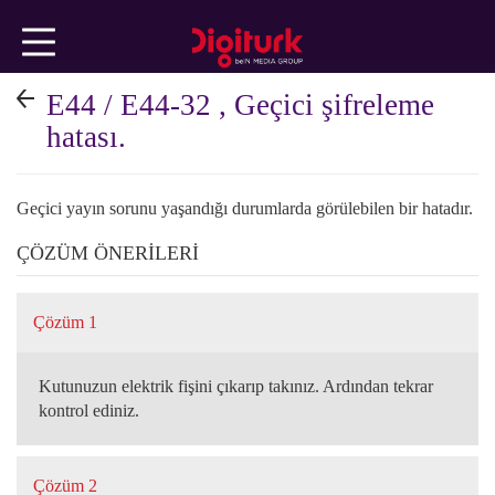
Ana
içeriğe
geç
E44 / E44-32 , Geçici şifreleme
TEKNİK
hatası.
KONULAR
Geçici yayın sorunu yaşandığı durumlarda görülebilen bir hatadır.
FATURA
ÇÖZÜM ÖNERİLERİ
ÜYELİK
Çözüm 1
İŞLEMLERİ
Kutunuzun elektrik fişini çıkarıp takınız. Ardından tekrar
kontrol ediniz.
beIN
Çözüm 2