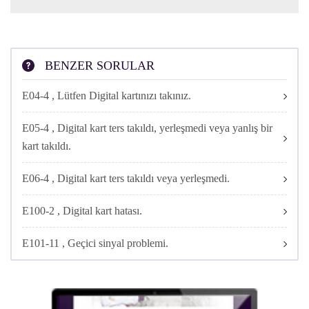
CONNECT
Tüm işlemler yapılmasına rağmen sorun hala çözülmedi ise 0 212
473 73 73 Digiturk Müşteri Hizmetlerine ulaşarak teknik destek
talep ediniz.
ONLINE
BENZER SORULAR
İŞLEMLER
E04-4 , Lütfen Digital kartınızı takınız.
E05-4 , Digital kart ters takıldı, yerleşmedi veya yanlış bir
kart takıldı.
E06-4 , Digital kart ters takıldı veya yerleşmedi.
E100-2 , Digital kart hatası.
E101-11 , Geçici sinyal problemi.