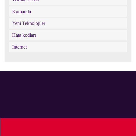
Kumanda
Yeni Teknolojiler
Hata kodları
İnternet
Digiturk
Digiturk
Digiturk
Facebook
destek
google
sayfası
twitter
plus
Digiturk
Digiturk
Digiturk
Digiturk
Digiturk
sayfası
sayfası
youtube
pinteresr
linked
vine
instagram
sayfası
sayfası
sayfası
sayfası
sayfası
Digiturk bir beIN MEDIA GROUP kuruluşudur.